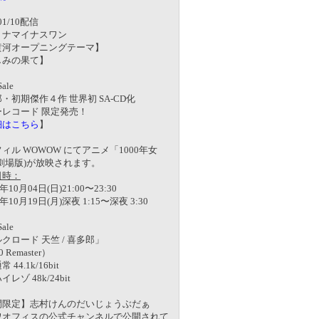
/01/10配信
リナマイナスワン
黄河オープニングテーマ】
しみの果て】
ale
・初期傑作４作 世界初 SA-CD化
ーレコード 限定発売！
細はこちら
】
ィル WOWOW にてアニメ「1000年女
劇場版)が放映されます。
日時：
0年10月04日(日)21:00〜23:30
0年10月19日(月)深夜 1:15〜深夜 3:30
ale
クロード 天竺 / 喜多郎」
 Remaster）
44.1k/16bit
ゾ 48k/24bit
間限定】志村けんのだいじょうぶだぁ
ワオフィスの公式チャンネルで公開されて