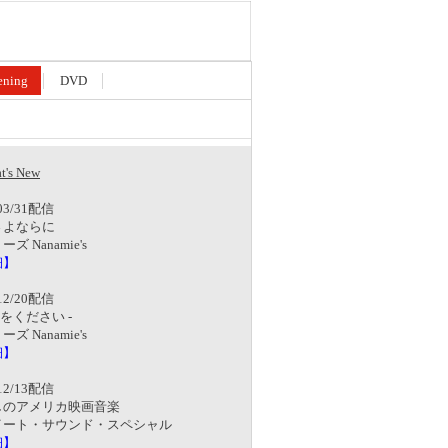
ening
DVD
's New
/03/31配信
さよならに
ズ Nanamie's
細】
/12/20配信
愛をください -
ズ Nanamie's
細】
/12/13配信
しのアメリカ映画音楽
イート・サウンド・スペシャル
細】