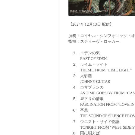
【2024年12月13日 配信】
演奏：ロイヤル・シンフォニック・オ
指揮：スティーヴ・ロッカー
１ エデンの東
EAST OF EDEN
２ ライム・ライト
THEME FROM "LIME LIGHT"
３ 大砂塵
JOHNNY GUITAR
４ カサブランカ
AS TIME GOES BY FROM "CAS
５ 昼下りの情事
FASCINATION FROM "LOVE IN 
６ 卒業
THE SOUND OF SILENCE FROM 
７ ウエスト・サイド物語
TONIGHT FROM "WEST SIDE S
８ 雨に唄えば