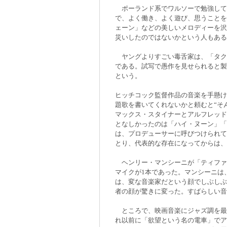
ポーランド系でワルソーで勉強して
で、よく働き、よく遊び、思うことを
ェーン」などの美しいメロディーを沢
災いしたのではないかという人もある
ヤングよりすごい毒舌家は、「タク
である。試写で愚作を見せられると製
という。
ヒッチコック監督作品の音楽を手懸け
題歌を書いてくれないかと頼むと“そ
マックス・スタイナーとアルフレッド
となしかったのは「ハイ・ヌーン」「
は、プロデューサーに呼びつけられて
とり、代表的な存在になってからは、
ヘンリー・マンシーニが「ティファ
マイクが1本であった。マンシーニは
は、変な音楽家だという顔でしぶしぶ
者の顔が驚きに変った。すばらしい音
ところで、映画音楽にジャズ調を最
れ以前に「欲望という名の電車」でア