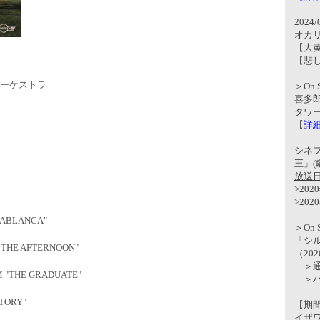
2024
オカ
【大
【悲
ーケストラ
＞On S
喜多郎
タワ
【
詳
シネフ
王」(
放送
>202
>202
ABLANCA"
＞On S
「シル
THE AFTERNOON"
（2020
＞通常 
"THE GRADUATE"
＞ハイレ
TORY"
【期
イザ