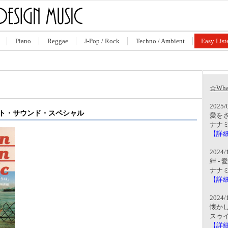
Piano
Reggae
J-Pop / Rock
Techno / Ambient
Easy List
☆What
2025
ート・サウンド・スペシャル
愛を
ナナミー
【詳
2024
絆 - 
ナナミー
【詳
2024
懐か
スゥ
【詳