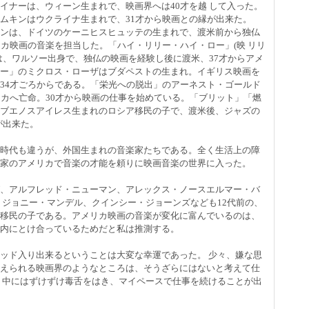
イナーは、ウィーン生まれで、映画界へは40才を越 して入った。
ムキンはウクライナ生まれで、31才から映画との縁が出来た。
ンは、ドイツのケーニヒスヒュッテの生まれで、渡米前から独仏
リカ映画の音楽を担当した。「ハイ・リリー・ハイ・ロー」(映 リリ
は、ワルソー出身で、独仏の映画を経験し後に渡米、37才からアメ
ー」のミクロス・ローザはブダペストの生まれ。イギリス映画を
34才ごろからである。「栄光への脱出」のアーネスト・ゴールド
リカへ亡命。30才から映画の仕事を始めている。「ブリット」「燃
ブエノスアイレス生まれのロシア移民の子で、渡米後、ジャズの
が出来た。
時代も違うが、外国生まれの音楽家たちである。全く生活上の障
家のアメリカで音楽の才能を頼りに映画音楽の世界に入った。
、アルフレッド・ニューマン、アレックス・ノースエルマー・バ
 ジョニー・マンデル、クインシー・ジョーンズなども12代前の、
移民の子である。アメリカ映画の音楽が変化に富んでいるのは、
内にとけ合っているためだと私は推測する。
ッド入り出来るということは大変な幸運であった。 少々、嫌な思
えられる映画界のようなところは、そうざらにはないと考えて仕
、中にはずけずけ毒舌をはき、マイペースで仕事を続けることが出