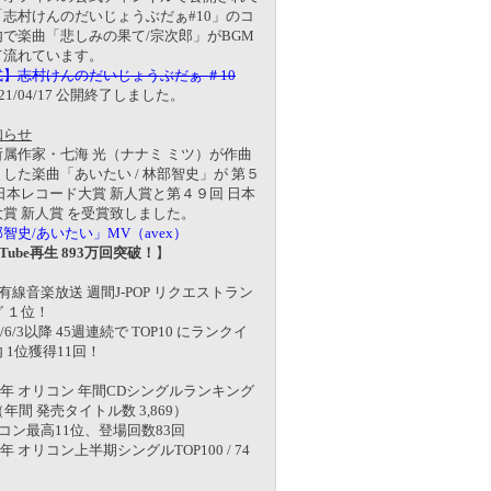
「志村けんのだいじょうぶだぁ#10」のコ
内で楽曲「悲しみの果て/宗次郎」がBGM
て流れています。
】志村けんのだいじょうぶだぁ ＃10
21/04/17 公開終了しました。
知らせ
所属作家・七海 光（ナナミ ミツ）が作曲
した楽曲「あいたい / 林部智史」が 第５
日本レコード大賞 新人賞と第４９回 日本
賞 新人賞 を受賞致しました。
智史/あいたい」MV（avex）
uTube再生 893万回突破！
】
有線音楽放送 週間J-POP リクエストラン
 １位！
6/6/3以降 45週連続で TOP10 にランクイ
 内 1位獲得11回！
16年 オリコン 年間CDシングルランキング
（年間 発売タイトル数 3,869）
コン最高11位、登場回数83回
7年 オリコン上半期シングルTOP100 / 74