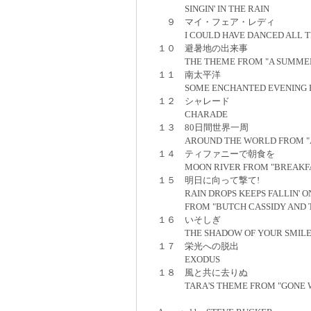
SINGIN' IN THE RAIN
９ マイ・フェア・レディ
I COULD HAVE DANCED ALL THE
１０ 避暑地の出来事
THE THEME FROM "A SUMMER
１１ 南太平洋
SOME ENCHANTED EVENING FRO
１２ シャレード
CHARADE
１３ 80日間世界一周
AROUND THE WORLD FROM "AR
１４ ティファニーで朝食を
MOON RIVER FROM "BREAKFAST
１５ 明日に向って撃て!
RAIN DROPS KEEPS FALLIN' O
FROM "BUTCH CASSIDY AND TH
１６ いそしぎ
THE SHADOW OF YOUR SMILE F
１７ 栄光への脱出
EXODUS
１８ 風と共に去りぬ
TARA'S THEME FROM "GONE WI