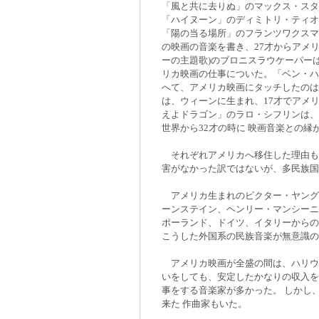
「風と共に去りぬ」のマックス・スタ
「ハイヌーン」のディミトリ・ティオ
「陽の当る場所」のフランツワクスマ
の映画の音楽を書き、27才からアメ
ーの主題歌)のブロニスラウケーパー
リカ映画の仕事についた。「ベン・ハ
へて、アメリカ映画にタッチしたのは
は、ウィーンに生まれ、17才でアメ
えよドラゴン」のラロ・シフリンは、
世界から32才の時に 映画音楽との縁
それぞれアメリカへ移住した理由も
害がなかった訳ではないが、多民族国
アメリカ生まれのビクター・ヤング
ーンステイン、ヘンリー・マンシーニ
ポーランド、ドイツ、イタリーからの
こうした外国系の民族音楽が無意識の
アメリカ映画が全盛の間は、ハリウ
いをしても、安定したかなりの収入を
事をする音楽家が多かった。 しかし
来た 作曲家もいた。