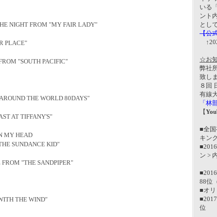
いる
ント
とし
 NIGHT FROM "MY FAIR LADY"
【公式
↑20
 PLACE"
☆お
M "SOUTH PACIFIC"
弊社
致しま
８回 
有線大
OUND THE WORLD 80DAYS"
「林部
【
Yo
 AT TIFFANY'S"
■全国
N MY HEAD
キング
E SUNDANCE KID"
■201
ン >
ROM "THE SANDPIPER"
■20
88位
■オリ
■
201
TH THE WIND"
位